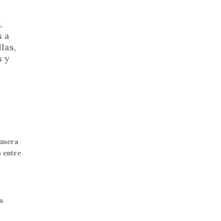
.
s a
las,
s y
rimera
s entre
a