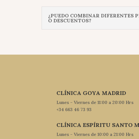
¿PUEDO COMBINAR DIFERENTES 
O DESCUENTOS?
CLÍNICA GOYA MADRID
Lunes – Viernes de 11:00 a 20:00 Hrs
+34 663 46 73 93
CLÍNICA ESPÍRITU SANTO 
Lunes – Viernes de 10:00 a 21:00 Hrs