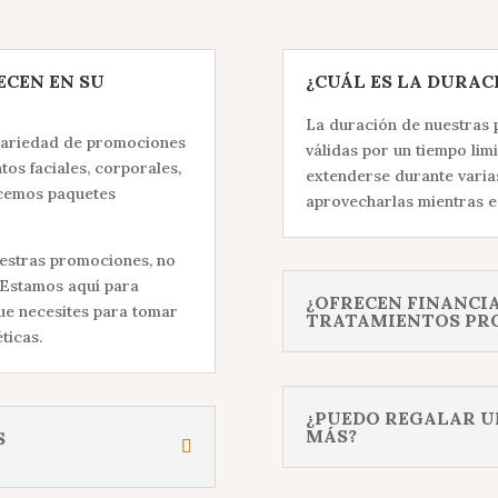
ECEN EN SU
¿CUÁL ES LA DURAC
La duración de nuestras 
 variedad de promociones
válidas por un tiempo lim
tos faciales, corporales,
extenderse durante vari
ecemos paquetes
aprovecharlas mientras es
uestras promociones, no
 Estamos aquí para
¿OFRECEN FINANCI
que necesites para tomar
TRATAMIENTOS PR
ticas.
¿PUEDO REGALAR U
MÁS?
S